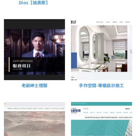
Dios【迪奧斯】
老爺紳士禮服
手作空間-專櫃設計施工