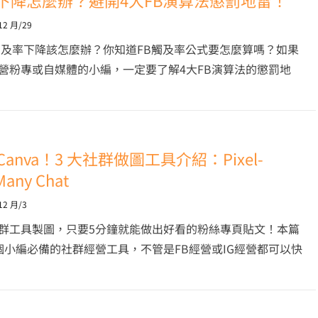
率下降怎麼辦？避開4大FB演算法懲罰地雷！
12 月/29
觸及率下降該怎麼辦？你知道FB觸及率公式要怎麼算嗎？如果
營粉專或自媒體的小編，一定要了解4大FB演算法的懲罰地
anva！3 大社群做圖工具介紹：Pixel­
any Chat
12 月/3
群工具製圖，只要5分鐘就能做出好看的粉絲專頁貼文！本篇
個小編必備的社群經營工具，不管是FB經營或IG經營都可以快