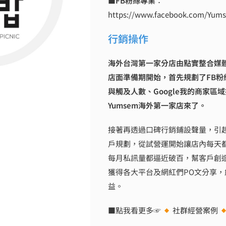
■FB粉絲專業
：
https://www.facebook.com/Yu
行銷操作
海外台灣第一家分店由點實整合媒
店面準備期開始，首先規劃了FB粉
與觸及人數、
Google我的商家
區域
Yumsem海外第一家店來了。
接著再透過口碑行銷鋪設聲量，引
戶規劃，從試營運開始讓店內每天
每月私訊量都逼近破百，幫客戶創
獲得各大平台及網紅們PO文分享
益。
■點我看更多☞
社群經營案例