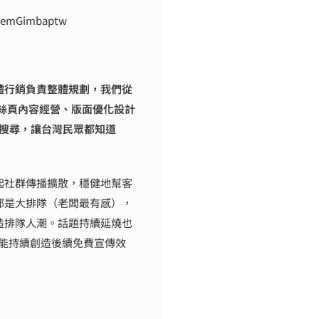
msemGimbaptw
體行銷負責整體規劃，我們從
絲頁內容經營、版面優化設計
搜尋，讓台灣民眾都知道
起社群傳播擴散，穩健地幫客
都是大排隊（老闆最有感），
造排隊人潮。話題持續延燒也
，能持續創造後續免費宣傳效